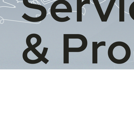
Servi
& Pr