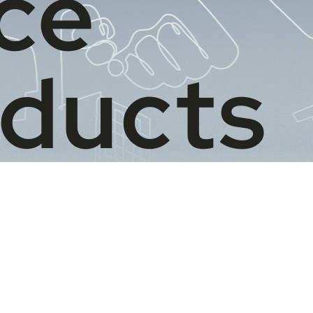
ce
oducts